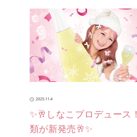
2025.11.4
✨🥂しなこプロデュー
類が新発売🥂✨