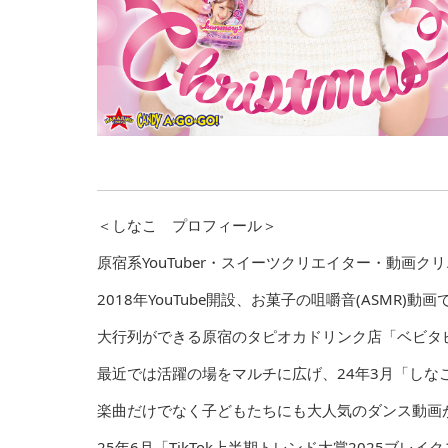
＜しなこ プロフィール＞
原宿系YouTuber・スイーツクリエイター・動画
2018年YouTube開設、お菓子の咀嚼音(ASMR)動
大行列ができる原宿のタピオカドリンク店「ベビタ
最近では活躍の場をマルチに広げ、24年3月「しな
楽曲だけでなく子どもたちにも大人気のダンス動画
25年6月「TikTok上半期トレンド大賞2025ブレ