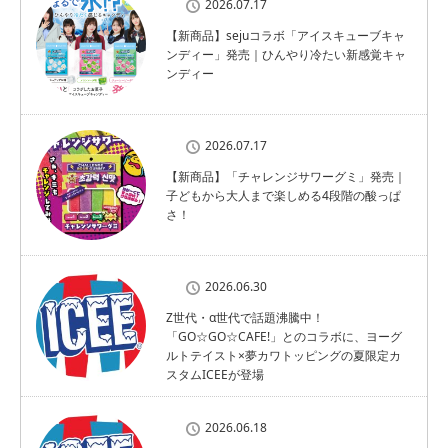
2026.07.17
【新商品】sejuコラボ「アイスキューブキャ
ンディー」発売｜ひんやり冷たい新感覚キャ
ンディー
2026.07.17
【新商品】「チャレンジサワーグミ」発売｜
子どもから大人まで楽しめる4段階の酸っぱ
さ！
2026.06.30
Z世代・α世代で話題沸騰中！
「GO☆GO☆CAFE!」とのコラボに、ヨーグ
ルトテイスト×夢カワトッピングの夏限定カ
スタムICEEが登場
2026.06.18