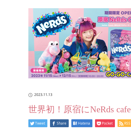
2023.11.13
世界初！原宿にNeRds c
Tweet
Share
Hatena
Pocket
RSS