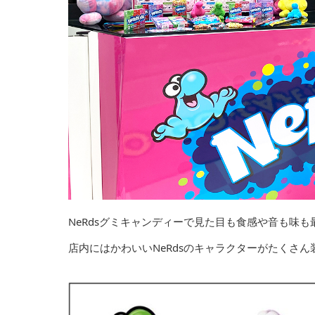
NeRdsグミキャンディーで⾒た目も⾷感や⾳も味
店内にはかわいいNeRdsのキャラクターがたくさ