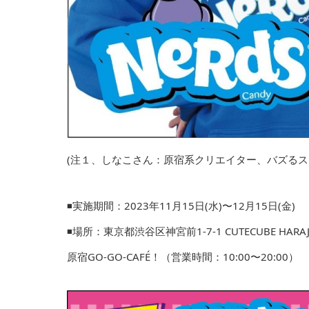
(注１、しなこさん：原宿系クリエイター、バズるス
◾実施期間：2023年11⽉15⽇(⽔)〜12⽉15⽇(⾦)
◾場所：東京都渋⾕区神宮前1-7-1 CUTECUBE HARAJ
原宿GO-GO-CAFÉ！（営業時間：10:00〜20:00）