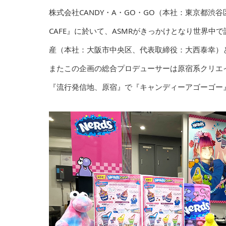
株式会社CANDY・A・GO・GO（本社：東京都渋
CAFE』に於いて、ASMRがきっかけとなり世界中
産（本社：⼤阪市中央区、代表取締役：⼤⻄泰幸）と『
またこの企画の総合プロデューサーは原宿系クリエ
『流⾏発信地、原宿』で『キャンディーアゴーゴー』と